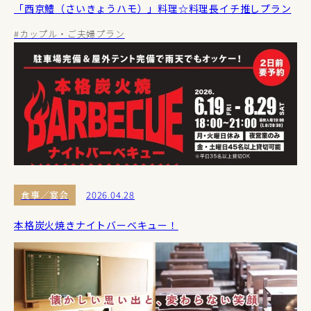
「西京鱧（さいきょうハモ）」料理☆料理長イチ推しプラン
#カップル・ご夫婦プラン
食事／宴会
2026.04.28
本格炭火焼きナイトバーベキュー！