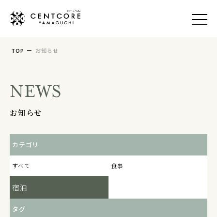
TOP
ー
お知らせ
食事
温泉
NEWS
宿泊
お知らせ
宴会/会議
カテゴリ
おすすめプラン
すべて
食事
アクセス
宿泊
社会貢献活動
タグ