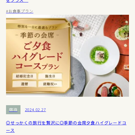
をプラス
#お食事プラン
宿泊
2024.02.27
◎せっかくの旅行を贅沢に◎季節の会席夕食ハイグレードコ
ース