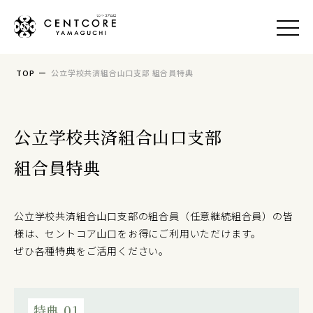
TOP
ー
公立学校共済組合山口支部 組合員特典
食事
温泉
公立学校共済組合山口支部
宿泊
組合員特典
宴会/会議
公立学校共済組合山口支部の組合員（任意継続組合員）の皆
おすすめプラン
様は、セントコア山口をお得にご利用いただけます。
ぜひ各種特典をご活用ください。
アクセス
社会貢献活動
特典 01